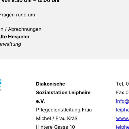
 von 8.30 Uhr – 12.00 Uhr
 Fragen rund um
n / Abrechnungen
Ute Hespeler
erwaltung
Diakonische
Tel. 
Sozialstation Leipheim
Fax 0
e.V.
info@
Pflegedienstleitung Frau
leiph
Michel / Frau Kräß
www.s
Hintere Gasse 10
leiph