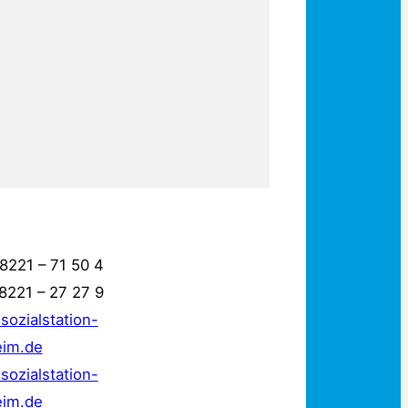
08221 – 71 50 4
8221 – 27 27 9
sozialstation-
eim.de
ozialstation-
eim.de